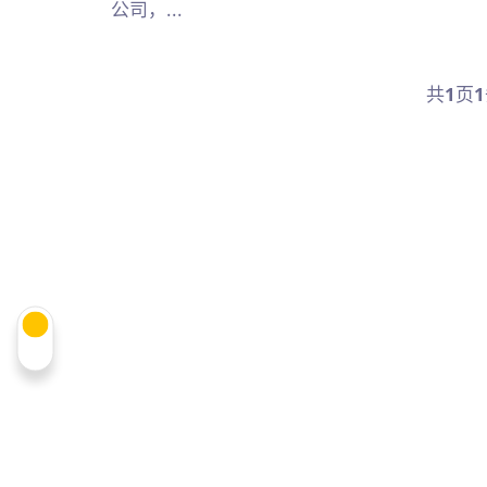
公司，...
共
1
页
1