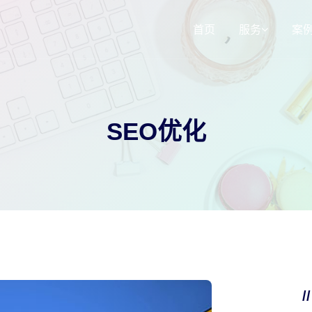
首页
服务
案
响应式网站建
3d选装配置器
SEO优化
SEO网站运营
小程序定制
/