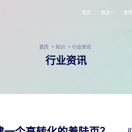
首页
服务
案
响应式网站建
>
>
首页
知识
行业资讯
3d选装配置器
SEO网站运营
行业资讯
小程序定制
建一个高转化的着陆页？
/