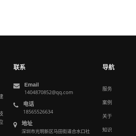
联系
导航
Email
服务
1404870852@qq.com
建
案例
电话
。
18565526634
技
关于
应
地址
知识
深圳市光明新区马田街道合水口社