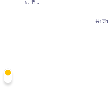
6、程...
共
1
页
1